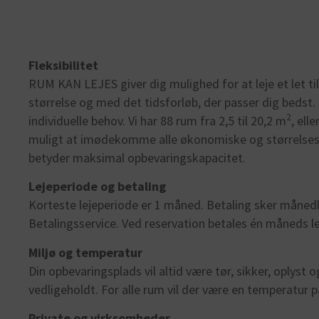
Fleksibilitet
RUM KAN LEJES giver dig mulighed for at leje et let t
størrelse og med det tidsforløb, der passer dig beds
2
individuelle behov. Vi har 88 rum fra 2,5 til 20,2 m
, ell
muligt at imødekomme alle økonomiske og størrelses
betyder maksimal opbevaringskapacitet.
Lejeperiode og betaling
Korteste lejeperiode er 1 måned. Betaling sker månedli
Betalingsservice. Ved reservation betales én måneds le
Miljø og temperatur
Din opbevaringsplads vil altid være tør, sikker, oplyst
vedligeholdt. For alle rum vil der være en temperatur p
Private og virksomheder