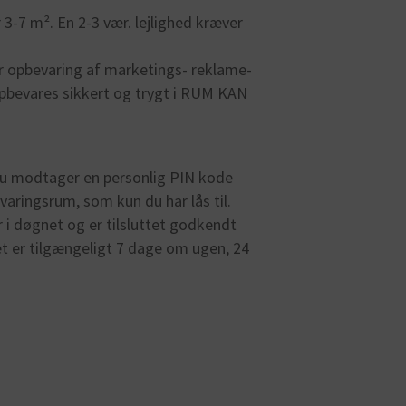
 3-7 m². En 2-3 vær. lejlighed kræver
r opbevaring af marketings- reklame-
opbevares sikkert og trygt i RUM KAN
Du modtager en personlig PIN kode
aringsrum, som kun du har lås til.
i døgnet og er tilsluttet godkendt
t er tilgængeligt 7 dage om ugen, 24