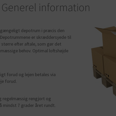
Generel information
ilgængeligt depotrum i præcis den
t. Depotrummene er skræddersyede til
er større efter aftale, som gør det
mæssige behov. Optimal loftshøjde
gt forud og lejen betales via
je forud.
 og regelmæssig rengjort og
å mindst 7 grader året rundt.