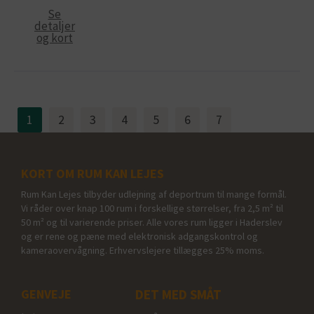
Se
detaljer
og kort
1
2
3
4
5
6
7
KORT OM RUM KAN LEJES
Rum Kan Lejes tilbyder udlejning af deportrum til mange formål.
Vi råder over knap 100 rum i forskellige størrelser, fra 2,5 m² til
50 m² og til varierende priser. Alle vores rum ligger i Haderslev
og er rene og pæne med elektronisk adgangskontrol og
kameraovervågning. Erhvervslejere tillægges 25% moms.
GENVEJE
DET MED SMÅT