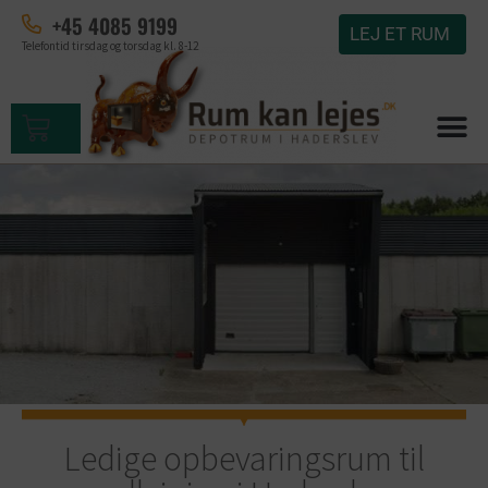
+45 4085 9199
LEJ ET RUM
Telefontid tirsdag og torsdag kl. 8-12
Ledige opbevaringsrum til