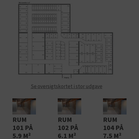
Se oversigtskortet i stor udgave
RUM
RUM
RUM
101 PÅ
102 PÅ
104 PÅ
5.9 M²
6.1 M²
7.5 M²