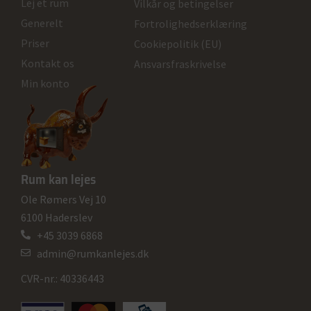
Lej et rum
Vilkår og betingelser
Generelt
Fortrolighedserklæring
Priser
Cookiepolitik (EU)
Kontakt os
Ansvarsfraskrivelse
Min konto
Rum kan lejes
Ole Rømers Vej 10
6100 Haderslev
+45 3039 6868
admin@rumkanlejes.dk
CVR-nr.: 40336443