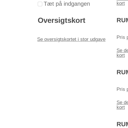
Tæt på indgangen
kort
Oversigtskort
RUM
Pris 
Se oversigtskortet i stor udgave
Se de
kort
RUM
Pris 
Se de
kort
RUM