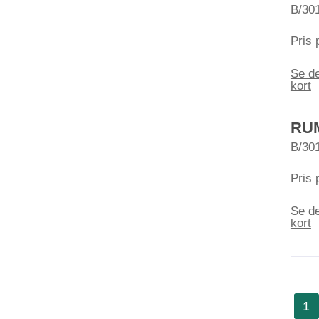
B/30
Pris 
Se de
kort
RUM
B/30
Pris 
Se de
kort
1