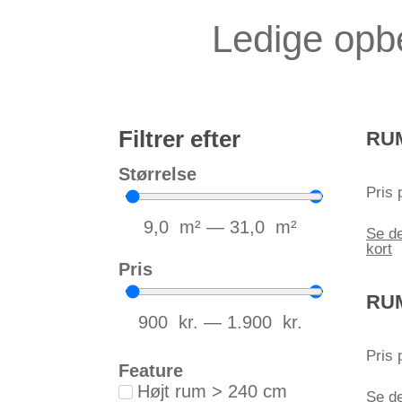
Ledige opbe
Filtrer efter
RUM
Størrelse
Pris 
9,0
m²
—
31,0
m²
Se de
kort
Pris
RUM
900
kr.
—
1.900
kr.
Pris 
Feature
Højt rum > 240 cm
Se de