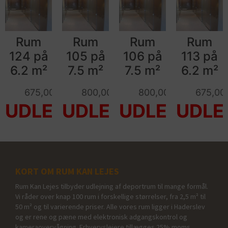
Rum
Rum
Rum
Rum
124 på
105 på
106 på
113 på
6.2 m²
7.5 m²
7.5 m²
6.2 m²
675,00
kr.
800,00
kr.
800,00
kr.
675,00
KORT OM RUM KAN LEJES
Rum Kan Lejes tilbyder udlejning af deportrum til mange formål.
Vi råder over knap 100 rum i forskellige størrelser, fra 2,5 m² til
50 m² og til varierende priser. Alle vores rum ligger i Haderslev
og er rene og pæne med elektronisk adgangskontrol og
kameraovervågning. Erhvervslejere tillægges 25% moms.