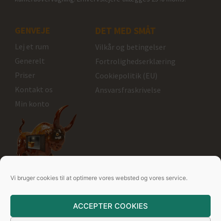
GENVEJE
DET MED SMÅT
Lej et rum
Vilkår og betingelser
Generelt
Fortrolighedserklæring
Priser
Cookiepolitik (EU)
Kontakt os
Ansvarsfraskrivelse
Min konto
Rum kan lejes
Vi bruger cookies til at optimere vores websted og vores service.
Ole Rømers Vej 10
6100 Haderslev
ACCEPTER COOKIES
+45 3039 6868