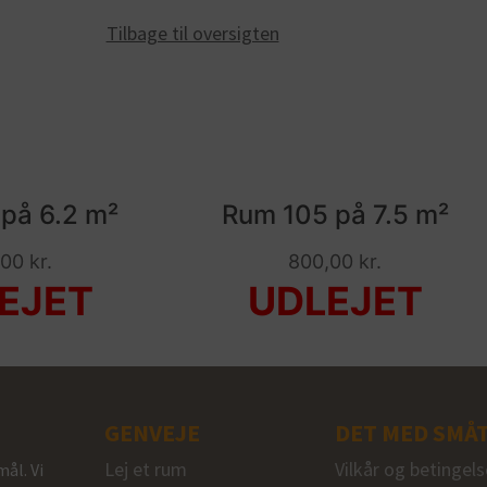
Tilbage til oversigten
på 6.2 m²
Rum 105 på 7.5 m²
,00
kr.
800,00
kr.
GENVEJE
DET MED SMÅ
Lej et rum
Vilkår og betingels
ål. Vi