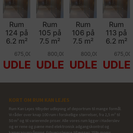
Rum
Rum
Rum
Rum
124 på
105 på
106 på
113 på
6.2 m²
7.5 m²
7.5 m²
6.2 m²
675,00
kr.
800,00
kr.
800,00
kr.
675,00
KORT OM RUM KAN LEJES
Rum Kan Lejes tilbyder udlejning af deportrum til mange formål.
Vi råder over knap 100 rum i forskellige størrelser, fra 2,5 m² til
50 m² og til varierende priser. Alle vores rum ligger i Haderslev
og er rene og pæne med elektronisk adgangskontrol og
kameraovervågning. Erhvervslejere tillægges 25% moms.