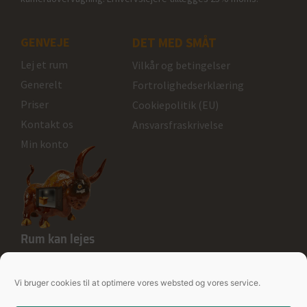
GENVEJE
DET MED SMÅT
Lej et rum
Vilkår og betingelser
Generelt
Fortrolighedserklæring
Priser
Cookiepolitik (EU)
Kontakt os
Ansvarsfraskrivelse
Min konto
Rum kan lejes
Ole Rømers Vej 10
6100 Haderslev
Vi bruger cookies til at optimere vores websted og vores service.
+45 3039 6868