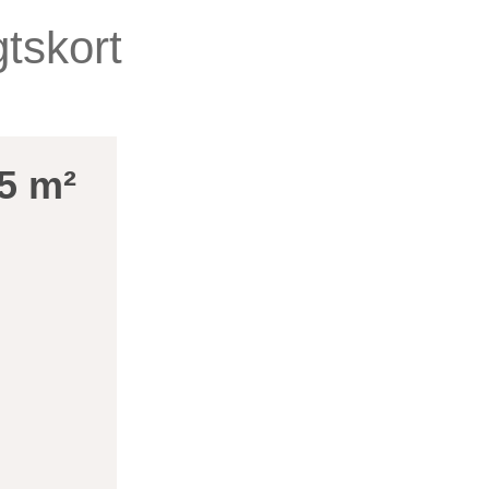
tskort
5 m²