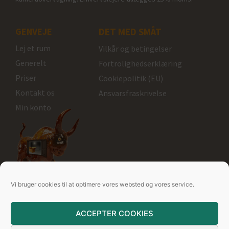
GENVEJE
DET MED SMÅT
Lej et rum
Vilkår og betingelser
Generelt
Fortrolighedserklæring
Priser
Cookiepolitik (EU)
Kontakt os
Ansvarsfraskrivelse
Min konto
Rum kan lejes
Vi bruger cookies til at optimere vores websted og vores service.
Ole Rømers Vej 10
6100 Haderslev
ACCEPTER COOKIES
+45 3039 6868