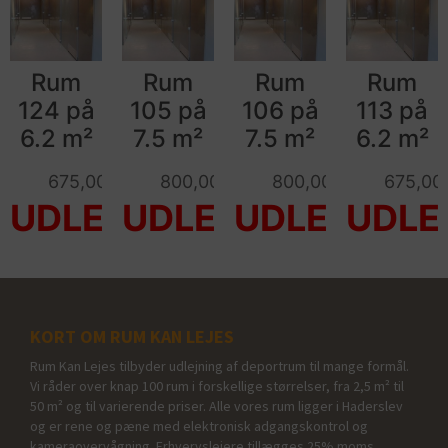
Rum
Rum
Rum
Rum
124 på
105 på
106 på
113 på
6.2 m²
7.5 m²
7.5 m²
6.2 m²
675,00
kr.
800,00
kr.
800,00
kr.
675,00
KORT OM RUM KAN LEJES
Rum Kan Lejes tilbyder udlejning af deportrum til mange formål.
Vi råder over knap 100 rum i forskellige størrelser, fra 2,5 m² til
50 m² og til varierende priser. Alle vores rum ligger i Haderslev
og er rene og pæne med elektronisk adgangskontrol og
kameraovervågning. Erhvervslejere tillægges 25% moms.