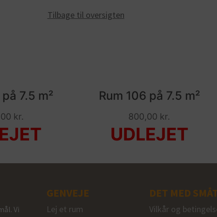
Tilbage til oversigten
på 7.5 m²
Rum 106 på 7.5 m²
,00
kr.
800,00
kr.
GENVEJE
DET MED SMÅ
Lej et rum
Vilkår og betingels
ål. Vi