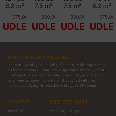
6.2 m²
7.5 m²
7.5 m²
6.2 m²
675,00
kr.
800,00
kr.
800,00
kr.
675,00
KORT OM RUM KAN LEJES
Rum Kan Lejes tilbyder udlejning af deportrum til mange formål.
Vi råder over knap 100 rum i forskellige størrelser, fra 2,5 m² til
50 m² og til varierende priser. Alle vores rum ligger i Haderslev
og er rene og pæne med elektronisk adgangskontrol og
kameraovervågning. Erhvervslejere tillægges 25% moms.
GENVEJE
DET MED SMÅT
Lej et rum
Vilkår og betingelser