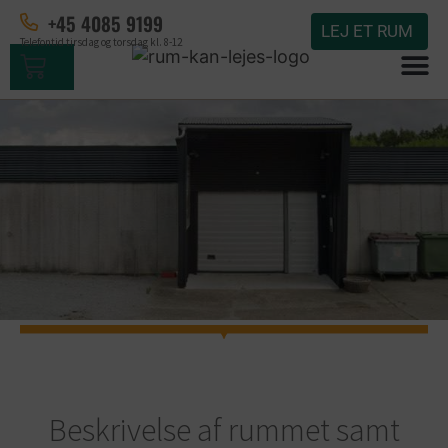
+45 4085 9199
LEJ ET RUM
Telefontid tirsdag og torsdag kl. 8-12
RUM
Beskrivelse af rummet samt