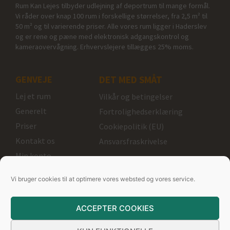
Rum Kan Lejes tilbyder udlejning af deportrum til mange formål.
Vi råder over knap 100 rum i forskellige størrelser, fra 2,5 m² til
50 m² og til varierende priser. Alle vores rum ligger i Haderslev
og er rene og pæne med elektronisk adgangskontrol og
kameraovervågning. Erhvervslejere tillægges 25% moms.
GENVEJE
DET MED SMÅT
Lej et rum
Vilkår og betingelser
Generelt
Fortrolighedserklæring
Priser
Cookiepolitik (EU)
Kontakt os
Ansvarsfraskrivelse
Min konto
Rum kan lejes
Vi bruger cookies til at optimere vores websted og vores service.
Ole Rømers Vej 10
ACCEPTER COOKIES
6100 Haderslev
+45 3039 6868