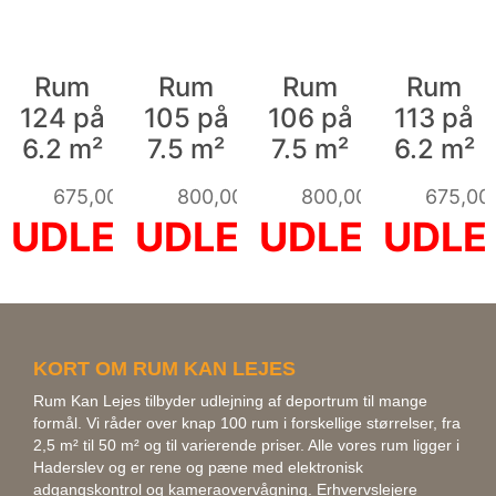
Rum
Rum
Rum
Rum
124 på
105 på
106 på
113 på
6.2 m²
7.5 m²
7.5 m²
6.2 m²
675,00
kr.
800,00
kr.
800,00
kr.
675,00
KORT OM RUM KAN LEJES
Rum Kan Lejes tilbyder udlejning af deportrum til mange
formål. Vi råder over knap 100 rum i forskellige størrelser, fra
2,5 m² til 50 m² og til varierende priser. Alle vores rum ligger i
Haderslev og er rene og pæne med elektronisk
adgangskontrol og kameraovervågning. Erhvervslejere