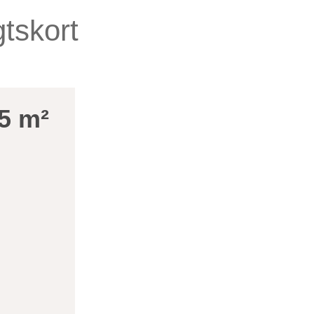
tskort
5 m²